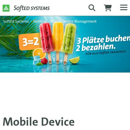
SoftEd Systems
›
Seminar
›
Mobile Device Management
Mobile Device