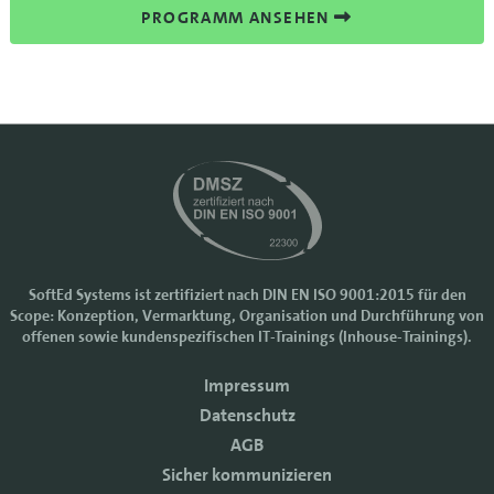
PROGRAMM ANSEHEN
SoftEd Systems ist zertifiziert nach DIN EN ISO 9001:2015 für den
Scope: Konzeption, Vermarktung, Organisation und Durchführung von
Cookie-Einstellungen
offenen sowie kundenspezifischen IT-Trainings (Inhouse-Trainings).
Wir nutzen Cookies, um Ihr Nutzererlebnis bei SoftEd Systems zu
Impressum
verbessern. Manche Cookies sind notwendig, damit unsere Website
funktioniert. Mit anderen Cookies können wir die Zugriffe auf die
Datenschutz
Webseite analysieren.
AGB
Mit einem Klick auf "Zustimmen" akzeptieren sie diese Verarbeitung
Sicher kommunizieren
und auch die Weitergabe Ihrer Daten an Drittanbieter. Die Daten