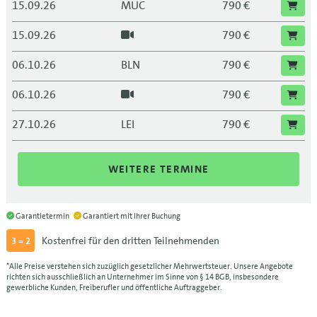
15.09.26
MUC
790 €
15.09.26
790 €
06.10.26
BLN
790 €
06.10.26
790 €
27.10.26
LEI
790 €
27.10.26
790 €
WEITERE TERMINE
17.11.26
DRS
790 €
17.11.26
790 €
Garantietermin
Garantiert mit Ihrer Buchung
Kostenfrei für den dritten Teilnehmenden
3 = 2
08.12.26
FRA
790 €
*Alle Preise verstehen sich zuzüglich gesetzlicher Mehrwertsteuer. Unsere Angebote
08.12.26
790 €
richten sich ausschließlich an Unternehmer im Sinne von § 14 BGB, insbesondere
gewerbliche Kunden, Freiberufler und öffentliche Auftraggeber.