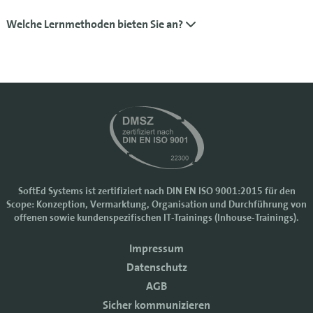
Welche Lernmethoden bieten Sie an?
SoftEd Systems ist zertifiziert nach DIN EN ISO 9001:2015 für den
Scope: Konzeption, Vermarktung, Organisation und Durchführung von
Cookie-Einstellungen
offenen sowie kundenspezifischen IT-Trainings (Inhouse-Trainings).
Wir nutzen Cookies, um Ihr Nutzererlebnis bei SoftEd Systems zu
Impressum
verbessern. Manche Cookies sind notwendig, damit unsere Website
funktioniert. Mit anderen Cookies können wir die Zugriffe auf die
Datenschutz
Webseite analysieren.
AGB
Mit einem Klick auf "Zustimmen" akzeptieren sie diese Verarbeitung
Sicher kommunizieren
und auch die Weitergabe Ihrer Daten an Drittanbieter. Die Daten