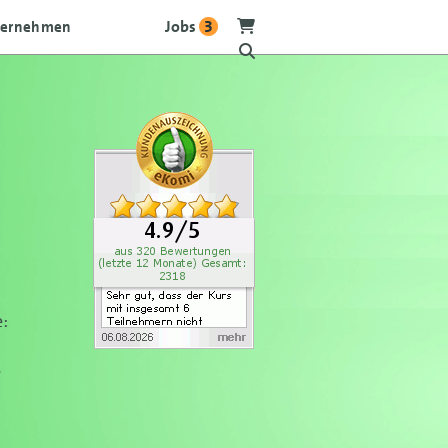
Jobs
3
ternehmen
:
e