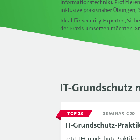
Informationstechnik).
Profitiere
inklusive praxisnaher Übungen, 3
Ideal für Security-Experten, Sich
der Praxis umsetzen möchten.
St
IT-Grundschutz 
TOP 20
SEMINAR C30
IT-Grundschutz-Praktik
Jetzt IT-Grundschutz Praktiker