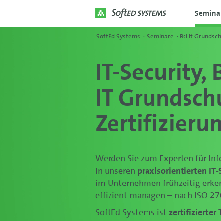
Semina
SoftEd Systems
›
Seminare
›
Bsi It Grundsc
IT-Security,
IT Grundsch
Zertifizieru
Werden Sie zum Experten für In
In unseren
praxisorientierten IT
im Unternehmen frühzeitig erken
effizient managen – nach ISO 27
SoftEd Systems ist
zertifizierter