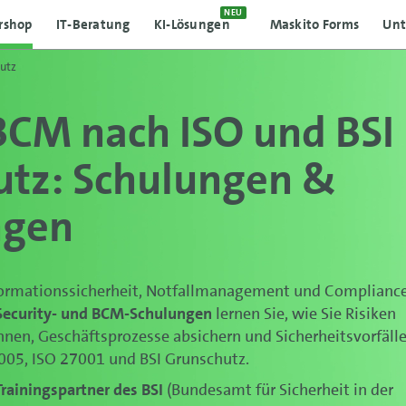
NEU
rshop
IT-Beratung
KI-Lösungen
Maskito Forms
Un
hutz
 BCM nach ISO und BSI
utz: Schulungen &
ngen
formationssicherheit, Notfallmanagement und Compliance
-Security- und BCM-Schulungen
lernen Sie, wie Sie Risiken
nen, Geschäftsprozesse absichern und Sicherheitsvorfäll
005, ISO 27001 und BSI Grunschutz.
 Trainingspartner des BSI
(Bundesamt für Sicherheit in der