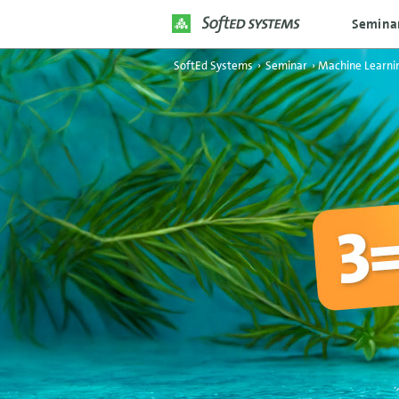
Semina
SoftEd Systems
›
Seminar
›
Machine Learni