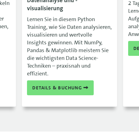
Datenanalyse und -
keln
2 Ta
visualisierung
Lern
er
Aufg
Lernen Sie in diesem Python
nen,
anal
Training, wie Sie Daten analysieren,
Anw
visualisieren und wertvolle
Insights gewinnen. Mit NumPy,
D
Pandas & Matplotlib meistern Sie
die wichtigsten Data Science-
Techniken – praxisnah und
effizient.
DETAILS & BUCHUNG