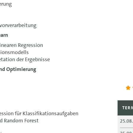
erung
vorverarbeitung
earn
inearen Regression
ssionsmodells
tation der Ergebnisse
und Optimierung
TER
ession für Klassifikationsaufgaben
nd Random Forest
25.08
g