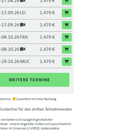
.-27.08.26
1.470 €
.-17.09.26
LEI
1.470 €
.-17.09.26
1.470 €
.-08.10.26
FRA
1.470 €
.-08.10.26
1.470 €
.-29.10.26
MUC
1.470 €
.-29.10.26
1.470 €
WEITERE TERMINE
.-26.11.26
DRS
1.470 €
.-26.11.26
1.470 €
ietermin
Garantiert mit Ihrer Buchung
Kostenfrei für den dritten Teilnehmenden
.-10.12.26
BLN
1.470 €
e verstehen sich zuzüglich gesetzlicher
.-10.12.26
1.470 €
euer. Unsere Angebote richten sich ausschließlich
hmer im Sinne von § 14 BGB, insbesondere