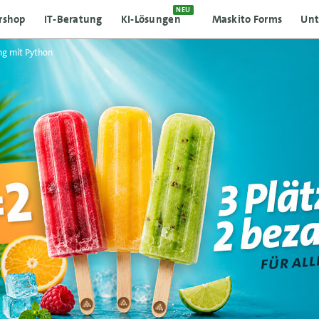
NEU
rshop
IT-Beratung
KI-Lösungen
Maskito Forms
Un
ng mit Python