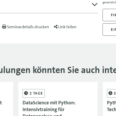
gewerblich
FI
Seminardetails drucken
Link teilen
EI
ulungen könnten Sie auch inte
2
TAGE
t
DataScience mit Python:
Pyth
Intensivtraining für
Tec