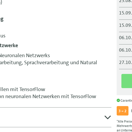
25.08
)
15.09
ng
15.09
mus
06.10
etzwerke
06.10
 Neuronalen Netzwerks
arbeitung, Sprachverarbeitung und Natural
27.10
27.10
24.11
llen mit TensorFlow
on neuronalen Netzwerken mit TensorFlow
24.11
Garant
3 = 2
08.12
*Alle Preis
08.12
Mehrwertst
an Unterne