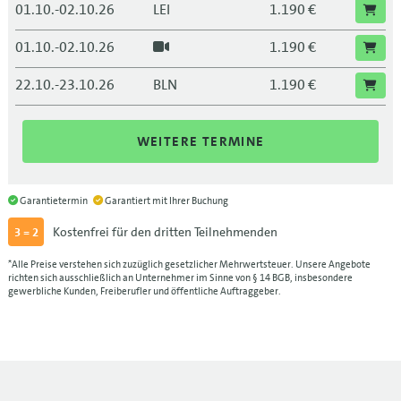
01.10.-02.10.26
LEI
1.190 €
01.10.-02.10.26
1.190 €
22.10.-23.10.26
BLN
1.190 €
22.10.-23.10.26
1.190 €
WEITERE TERMINE
12.11.-13.11.26
FRA
1.190 €
12.11.-13.11.26
1.190 €
Garantietermin
Garantiert mit Ihrer Buchung
Kostenfrei für den dritten Teilnehmenden
3 = 2
03.12.-04.12.26
1.190 €
*Alle Preise verstehen sich zuzüglich gesetzlicher Mehrwertsteuer. Unsere Angebote
richten sich ausschließlich an Unternehmer im Sinne von § 14 BGB, insbesondere
gewerbliche Kunden, Freiberufler und öffentliche Auftraggeber.