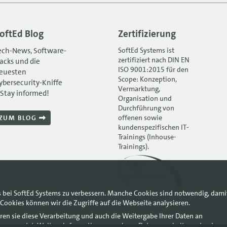
oftEd Blog
Zertifizierung
ech-News, Software-
SoftEd Systems ist
zertifiziert nach DIN EN
acks und die
ISO 9001:2015 für den
euesten
Scope: Konzeption,
ybersecurity-Kniffe
Vermarktung,
 Stay informed!
Organisation und
Durchführung von
offenen sowie
ZUM BLOG
kundenspezifischen IT-
Trainings (Inhouse-
Trainings).
s bei SoftEd Systems zu verbessern. Manche Cookies sind notwendig, dami
Cookies können wir die Zugriffe auf die Webseite analysieren.
ren sie diese Verarbeitung und auch die Weitergabe Ihrer Daten an
ysen genutzt. Weitere Informationen, auch zur Datenverarbeitung durch