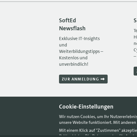
SoftEd
S
Newsflash
T
H
Exklusive IT-Insights
n
und
C
Weiterbildungstipps –
–
Kostenlos und
unverbindlich!
ZUR ANMELDUNG
Cookie-Einstellungen
Wir nutzen Cookies, um Ihr Nutzererlebni
unsere Website funktioniert. Mit anderen 
Mit einem Klick auf "Zustimmen" akzeptie
Drittanbieter. Die Daten werden für Anal