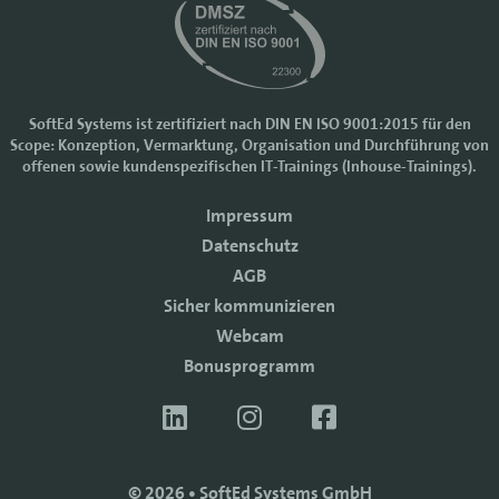
SoftEd Systems ist zertifiziert nach DIN EN ISO 9001:2015 für den
Scope: Konzeption, Vermarktung, Organisation und Durchführung von
Cookie-Einstellungen
offenen sowie kundenspezifischen IT-Trainings (Inhouse-Trainings).
Wir nutzen Cookies, um Ihr Nutzererlebnis bei SoftEd Systems zu
Impressum
verbessern. Manche Cookies sind notwendig, damit unsere Website
funktioniert. Mit anderen Cookies können wir die Zugriffe auf die
Datenschutz
Webseite analysieren.
AGB
Mit einem Klick auf "Zustimmen" akzeptieren sie diese Verarbeitung
Sicher kommunizieren
und auch die Weitergabe Ihrer Daten an Drittanbieter. Die Daten
werden für Analysen genutzt. Weitere Informationen, auch zur
Webcam
Datenverarbeitung durch Drittanbieter, finden Sie in unseren
Bonusprogramm
Datenschutzhinweisen.
Sie können die Verwendung von Cookies
ablehnen
.
ZUSTIMMEN
© 2026 • SoftEd Systems GmbH