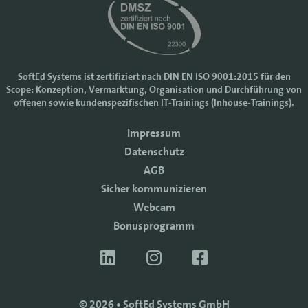
SoftEd Systems ist zertifiziert nach DIN EN ISO 9001:2015 für den
Scope: Konzeption, Vermarktung, Organisation und Durchführung von
Cookie-Einstellungen
offenen sowie kundenspezifischen IT-Trainings (Inhouse-Trainings).
Wir nutzen Cookies, um Ihr Nutzererlebnis bei SoftEd Systems zu
Impressum
verbessern. Manche Cookies sind notwendig, damit unsere Website
funktioniert. Mit anderen Cookies können wir die Zugriffe auf die
Datenschutz
Webseite analysieren.
AGB
Mit einem Klick auf "Zustimmen" akzeptieren sie diese Verarbeitung
Sicher kommunizieren
und auch die Weitergabe Ihrer Daten an Drittanbieter. Die Daten
werden für Analysen genutzt. Weitere Informationen, auch zur
Webcam
Datenverarbeitung durch Drittanbieter, finden Sie in unseren
Bonusprogramm
Datenschutzhinweisen.
Sie können die Verwendung von Cookies
ablehnen
.
ZUSTIMMEN
© 2026 • SoftEd Systems GmbH