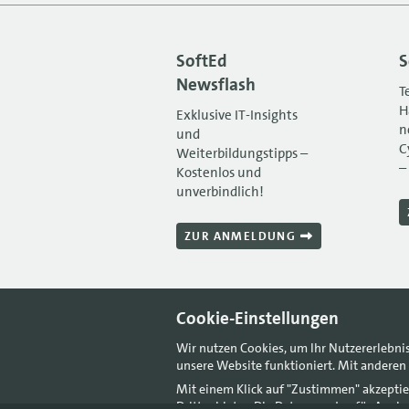
SoftEd
S
Newsflash
T
H
Exklusive IT-Insights
n
und
C
Weiterbildungstipps –
–
Kostenlos und
unverbindlich!
ZUR ANMELDUNG
Cookie-Einstellungen
Wir nutzen Cookies, um Ihr Nutzererlebni
unsere Website funktioniert. Mit anderen 
Mit einem Klick auf "Zustimmen" akzeptie
Drittanbieter. Die Daten werden für Anal