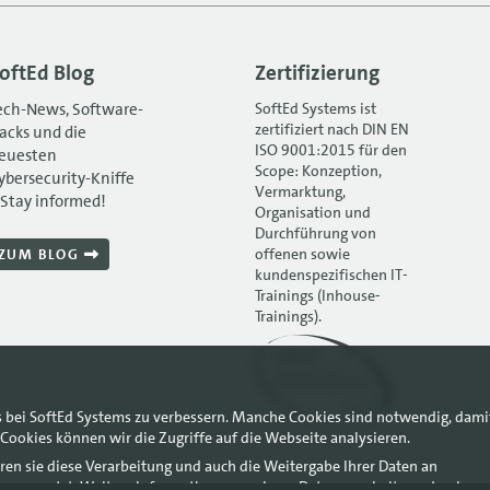
oftEd Blog
Zertifizierung
ech-News, Software-
SoftEd Systems ist
zertifiziert nach DIN EN
acks und die
ISO 9001:2015 für den
euesten
Scope: Konzeption,
ybersecurity-Kniffe
Vermarktung,
 Stay informed!
Organisation und
Durchführung von
offenen sowie
ZUM BLOG
kundenspezifischen IT-
Trainings (Inhouse-
Trainings).
s bei SoftEd Systems zu verbessern. Manche Cookies sind notwendig, dami
Cookies können wir die Zugriffe auf die Webseite analysieren.
ren sie diese Verarbeitung und auch die Weitergabe Ihrer Daten an
ysen genutzt. Weitere Informationen, auch zur Datenverarbeitung durch