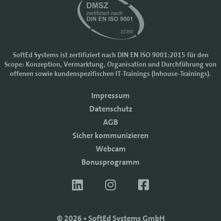
SoftEd Systems ist zertifiziert nach DIN EN ISO 9001:2015 für den
Scope: Konzeption, Vermarktung, Organisation und Durchführung von
Cookie-Einstellungen
offenen sowie kundenspezifischen IT-Trainings (Inhouse-Trainings).
Wir nutzen Cookies, um Ihr Nutzererlebnis bei SoftEd Systems zu
Impressum
verbessern. Manche Cookies sind notwendig, damit unsere Website
funktioniert. Mit anderen Cookies können wir die Zugriffe auf die
Datenschutz
Webseite analysieren.
AGB
Mit einem Klick auf "Zustimmen" akzeptieren sie diese Verarbeitung
Sicher kommunizieren
und auch die Weitergabe Ihrer Daten an Drittanbieter. Die Daten
werden für Analysen genutzt. Weitere Informationen, auch zur
Webcam
Datenverarbeitung durch Drittanbieter, finden Sie in unseren
Bonusprogramm
Datenschutzhinweisen.
Sie können die Verwendung von Cookies
ablehnen
.
ZUSTIMMEN
© 2026 • SoftEd Systems GmbH