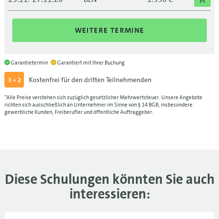
25.11.-27.11.26
1.350 €
WEITERE TERMINE
16.12.-18.12.26
LEI
1.350 €
16.12.-18.12.26
1.350 €
Garantietermin
Garantiert mit Ihrer Buchung
Kostenfrei für den dritten Teilnehmenden
3 = 2
*Alle Preise verstehen sich zuzüglich gesetzlicher Mehrwertsteuer. Unsere Angebote
richten sich ausschließlich an Unternehmer im Sinne von § 14 BGB, insbesondere
gewerbliche Kunden, Freiberufler und öffentliche Auftraggeber.
Diese Schulungen könnten Sie auch
interessieren: