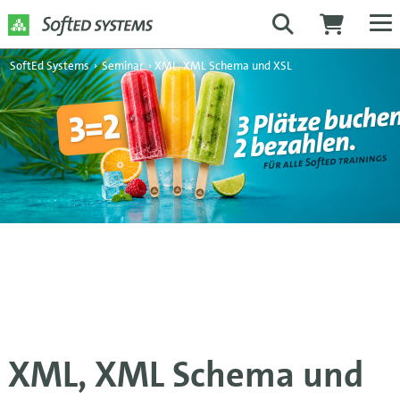
SoftEd Systems
›
Seminar
›
XML, XML Schema und XSL
XML, XML Schema und