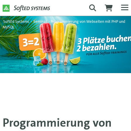
SoftEd Systems
›
Seminar
›
Programmierung von Webseiten mit PHP und
MySQL
Programmierung von