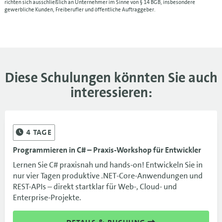
richten sich ausschließlich an Unternehmer im Sinne von § 14 BGB, insbesondere
gewerbliche Kunden, Freiberufler und öffentliche Auftraggeber.
21.12.-23.12.26
MUC
1.350 €
21.12.-23.12.26
1.350 €
Diese Schulungen könnten Sie auch
interessieren:
4
TAGE
Programmieren in C# – Praxis-Workshop für Entwickler
Lernen Sie C# praxisnah und hands-on! Entwickeln Sie in
nur vier Tagen produktive .NET-Core-Anwendungen und
REST-APIs – direkt startklar für Web-, Cloud- und
Enterprise-Projekte.