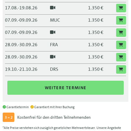
17.08.-19.08.26
1.350 €
07.09.-09.09.26
MUC
1.350 €
07.09.-09.09.26
1.350 €
28.09.-30.09.26
FRA
1.350 €
28.09.-30.09.26
1.350 €
19.10.-21.10.26
DRS
1.350 €
19.10.-21.10.26
1.350 €
WEITERE TERMINE
09.11.-11.11.26
BLN
1.350 €
09.11.-11.11.26
1.350 €
Garantietermin
Garantiert mit Ihrer Buchung
Kostenfrei für den dritten Teilnehmenden
3 = 2
30.11.-02.12.26
LEI
1.350 €
*Alle Preise verstehen sich zuzüglich gesetzlicher Mehrwertsteuer. Unsere Angebote
30.11.-02.12.26
1.350 €