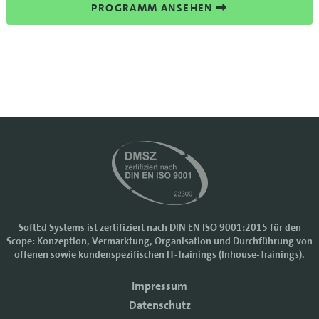
PROGRAMM ANSEHEN
SoftEd Systems ist zertifiziert nach DIN EN ISO 9001:2015 für den
Scope: Konzeption, Vermarktung, Organisation und Durchführung von
Cookie-Einstellungen
offenen sowie kundenspezifischen IT-Trainings (Inhouse-Trainings).
Wir nutzen Cookies, um Ihr Nutzererlebnis bei SoftEd Systems zu
Impressum
verbessern. Manche Cookies sind notwendig, damit unsere Website
funktioniert. Mit anderen Cookies können wir die Zugriffe auf die
Datenschutz
Webseite analysieren.