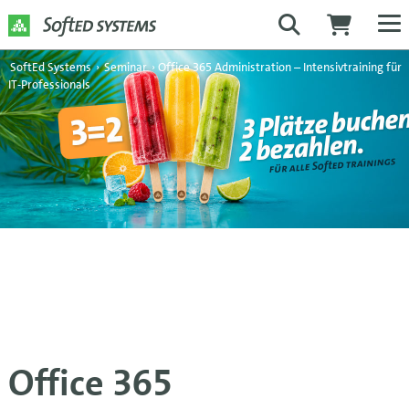
SoftEd Systems
›
Seminar
›
Office 365 Administration – Intensivtraining für
IT-Professionals
Office 365