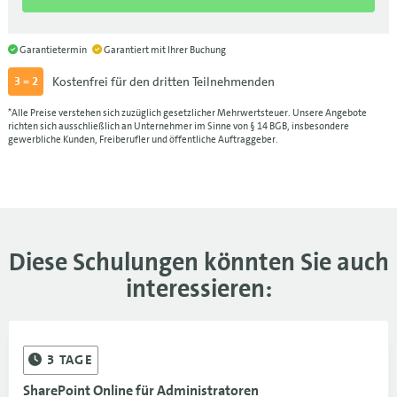
26.10.-30.10.26
2.590 €
09.11.-13.11.26
LEI
2.590 €
Garantietermin
Garantiert mit Ihrer Buchung
Kostenfrei für den dritten Teilnehmenden
3 = 2
09.11.-13.11.26
2.590 €
*Alle Preise verstehen sich zuzüglich gesetzlicher Mehrwertsteuer. Unsere Angebote
23.11.-27.11.26
BLN
2.590 €
richten sich ausschließlich an Unternehmer im Sinne von § 14 BGB, insbesondere
gewerbliche Kunden, Freiberufler und öffentliche Auftraggeber.
23.11.-27.11.26
2.590 €
07.12.-11.12.26
FRA
2.590 €
07.12.-11.12.26
2.590 €
Diese Schulungen könnten Sie auch
interessieren:
3
TAGE
SharePoint Online für Administratoren