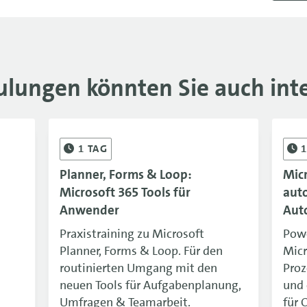
07.12
ulungen könnten Sie auch inte
1
TAG
Planner, Forms & Loop:
Mic
Microsoft 365 Tools für
aut
Anwender
Aut
Praxistraining zu Microsoft
Powe
Planner, Forms & Loop. Für den
Micr
routinierten Umgang mit den
Pro
neuen Tools für Aufgabenplanung,
und 
Umfragen & Teamarbeit.
für 