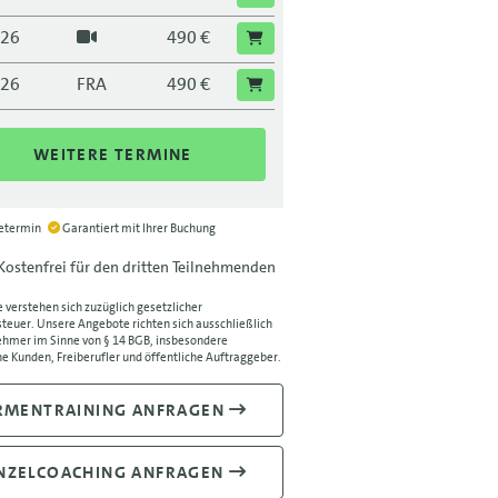
.26
490 €
.26
FRA
490 €
.26
490 €
WEITERE TERMINE
.26
DRS
490 €
.26
490 €
ietermin
Garantiert mit Ihrer Buchung
Kostenfrei für den dritten Teilnehmenden
.26
MUC
490 €
e verstehen sich zuzüglich gesetzlicher
.26
490 €
euer. Unsere Angebote richten sich ausschließlich
hmer im Sinne von § 14 BGB, insbesondere
e Kunden, Freiberufler und öffentliche Auftraggeber.
.26
LEI
490 €
.26
490 €
RMENTRAINING ANFRAGEN
.26
BLN
490 €
NZELCOACHING ANFRAGEN