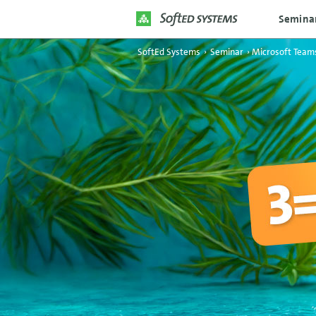
Semina
SoftEd Systems
›
Seminar
›
Microsoft Team