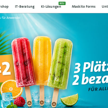
NEU
rshop
IT-Beratung
KI-Lösungen
Maskito Forms
Un
s für Anwender