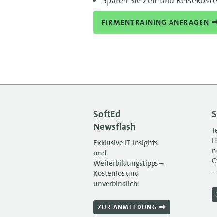
Sparen Sie Zeit und Reisekost
FIRMENTRAINING ANFRAGEN
SoftEd
S
Newsflash
T
H
Exklusive IT-Insights
n
und
C
Weiterbildungstipps –
–
Kostenlos und
unverbindlich!
ZUR ANMELDUNG