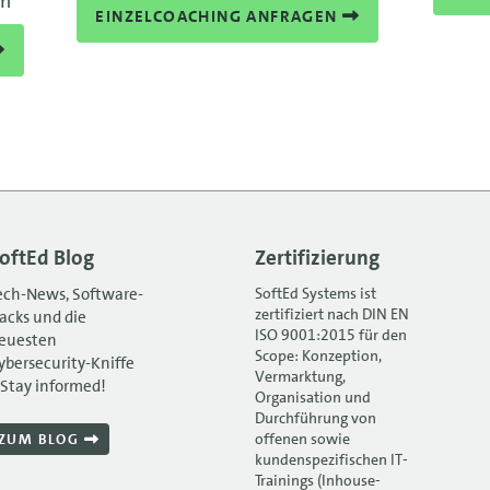
en
EINZELCOACHING ANFRAGEN
oftEd Blog
Zertifizierung
ech-News, Software-
SoftEd Systems ist
zertifiziert nach DIN EN
acks und die
ISO 9001:2015 für den
euesten
Scope: Konzeption,
ybersecurity-Kniffe
Vermarktung,
 Stay informed!
Organisation und
Durchführung von
offenen sowie
ZUM BLOG
kundenspezifischen IT-
Trainings (Inhouse-