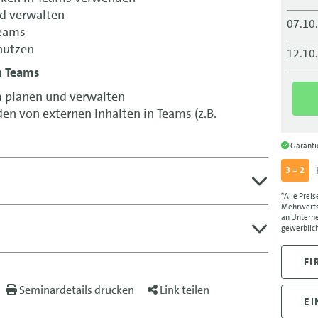
nd verwalten
07.10
Teams
nutzen
12.10
n Teams
12.10
 planen und verwalten
n von externen Inhalten in Teams (z.B.
02.11
02.11
Garant
3 = 2
09.11
*Alle Preis
09.11
Mehrwertst
an Unterne
gewerblich
02.12
02.12
FI
Seminardetails drucken
Link teilen
07.12
EI