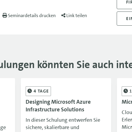
FI
Seminardetails drucken
Link teilen
EI
ulungen könnten Sie auch inte
4
TAGE
Designing Microsoft Azure
Mic
Infrastructure Solutions
Clou
Erle
In dieser Schulung entwerfen Sie
Micr
ige
sichere, skalierbare und