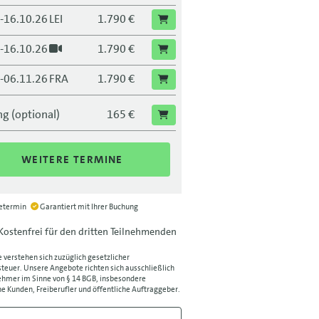
.-16.10.26
LEI
1.790 €
.-16.10.26
1.790 €
.-06.11.26
FRA
1.790 €
.-06.11.26
1.790 €
g (optional)
165 €
.-27.11.26
BLN
1.790 €
WEITERE TERMINE
.-27.11.26
1.790 €
.-18.12.26
DRS
1.790 €
ietermin
Garantiert mit Ihrer Buchung
.-18.12.26
1.790 €
Kostenfrei für den dritten Teilnehmenden
e verstehen sich zuzüglich gesetzlicher
euer. Unsere Angebote richten sich ausschließlich
hmer im Sinne von § 14 BGB, insbesondere
e Kunden, Freiberufler und öffentliche Auftraggeber.