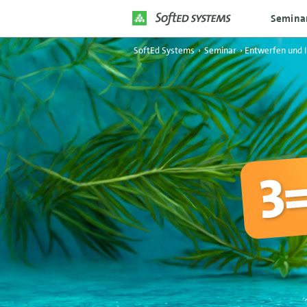
Semina
SoftEd Systems
›
Seminar
›
Entwerfen und 