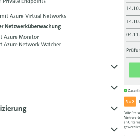
 Private Endpoints
14.10
mit Azure-Virtual Networks
14.10
der Netzwerküberwachung
04.11
t Azure Monitor
t Azure Network Watcher
04.11
Prüfun
25.11
25.11
16.12
Garant
16.12
3 = 2
izierung
*Alle Preis
Mehrwertst
an Unterne
gewerblich