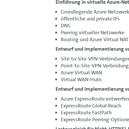
Einführung in virtuelle Azure-N
Grundlegende Azure-Netzwerk
öffentliche und private IPs
DNS
Peering virtueller Netzwerke
Routing und Azure Virtual NAT
Entwurf und Implementierung v
Site-to-Site-VPN-Verbindunge
Point-to-Site-VPN-Verbindun
Azure Virtual WAN
Virtual WAN-Hubs
Entwurf und Implementierung v
Azure ExpressRoute entwerfe
ExpressRoute Global Reach
ExpressRoute FastPath
ExpressRoute Peering-Option
Lastausgleich für Nicht-HTTP(S)-