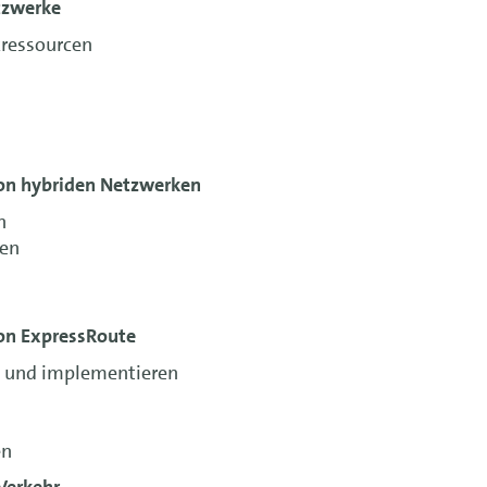
etzwerke
ressourcen
on hybriden Netzwerken
n
gen
on ExpressRoute
n und implementieren
en
Verkehr