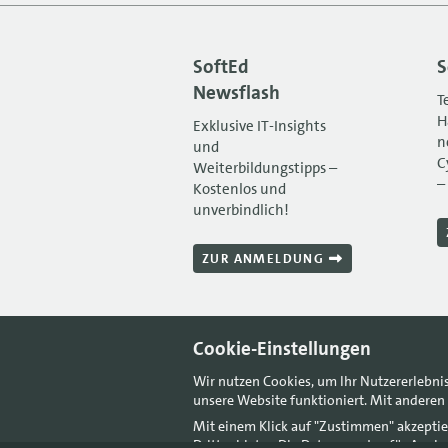
SoftEd
S
Newsflash
T
H
Exklusive IT-Insights
n
und
C
Weiterbildungstipps –
–
Kostenlos und
unverbindlich!
ZUR ANMELDUNG
Cookie-Einstellungen
Wir nutzen Cookies, um Ihr Nutzererlebni
unsere Website funktioniert. Mit anderen 
Mit einem Klick auf "Zustimmen" akzeptie
Drittanbieter. Die Daten werden für Anal