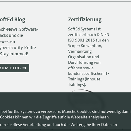
oftEd Blog
Zertifizierung
ech-News, Software-
SoftEd Systems ist
zertifiziert nach DIN EN
acks und die
ISO 9001:2015 für den
euesten
Scope: Konzeption,
ybersecurity-Kniffe
Vermarktung,
 Stay informed!
Organisation und
Durchführung von
offenen sowie
ZUM BLOG
kundenspezifischen IT-
Trainings (Inhouse-
Trainings).
s bei SoftEd Systems zu verbessern. Manche Cookies sind notwendig, dami
Cookies können wir die Zugriffe auf die Webseite analysieren.
ren sie diese Verarbeitung und auch die Weitergabe Ihrer Daten an
ysen genutzt. Weitere Informationen, auch zur Datenverarbeitung durch