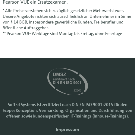
Pearson VUE ein Ersatzexamen.
* Alle Preise verstehen sich zuzüglich gesetzlicher Mehrwertsteuer.
Unsere Angebote richten sich ausschließlich an Unternehmer im Sinne
von § 14 BGB, insbesondere gewerbliche Kunden, Freiberufler und
öffentliche Auftraggeber.
** Pearson VUE-Werktage sind Montag bis Freitag, ohne Feiertage
SoftEd Systems ist zertifiziert nach DIN EN ISO 9001:2015 für den
Scope: Konzeption, Vermarktung, Organisation und Durchführung von
Cookie-Einstellungen
offenen sowie kundenspezifischen IT-Trainings (Inhouse-Trainings).
Wir nutzen Cookies, um Ihr Nutzererlebnis bei SoftEd Systems zu
Impressum
verbessern. Manche Cookies sind notwendig, damit unsere Website