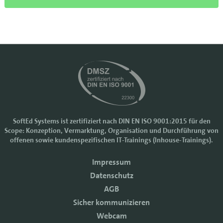
SoftEd Systems ist zertifiziert nach DIN EN ISO 9001:2015 für den
Scope: Konzeption, Vermarktung, Organisation und Durchführung von
Cookie-Einstellungen
offenen sowie kundenspezifischen IT-Trainings (Inhouse-Trainings).
Wir nutzen Cookies, um Ihr Nutzererlebnis bei SoftEd Systems zu
verbessern. Manche Cookies sind notwendig, damit unsere Website
Impressum
funktioniert. Mit anderen Cookies können wir die Zugriffe auf die
Datenschutz
Webseite analysieren.
AGB
Mit einem Klick auf "Zustimmen" akzeptieren sie diese Verarbeitung
und auch die Weitergabe Ihrer Daten an Drittanbieter. Die Daten
Sicher kommunizieren
werden für Analysen genutzt. Weitere Informationen, auch zur
Webcam
Datenverarbeitung durch Drittanbieter, finden Sie in unseren