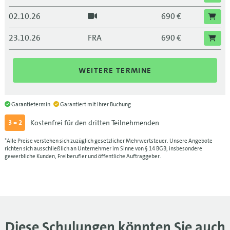
02.10.26
690 €
23.10.26
FRA
690 €
23.10.26
690 €
WEITERE TERMINE
13.11.26
DRS
690 €
13.11.26
690 €
Garantietermin
Garantiert mit Ihrer Buchung
Kostenfrei für den dritten Teilnehmenden
3 = 2
04.12.26
MUC
690 €
*Alle Preise verstehen sich zuzüglich gesetzlicher Mehrwertsteuer. Unsere Angebote
04.12.26
690 €
richten sich ausschließlich an Unternehmer im Sinne von § 14 BGB, insbesondere
gewerbliche Kunden, Freiberufler und öffentliche Auftraggeber.
Diese Schulungen könnten Sie auch