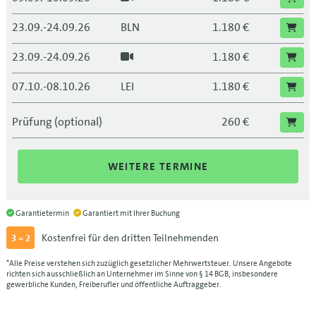
23.09.-24.09.26
BLN
1.180 €
23.09.-24.09.26
1.180 €
07.10.-08.10.26
LEI
1.180 €
07.10.-08.10.26
1.180 €
Prüfung (optional)
260 €
21.10.-22.10.26
FRA
1.180 €
WEITERE TERMINE
21.10.-22.10.26
1.180 €
11.11.-12.11.26
MUC
1.180 €
Garantietermin
Garantiert mit Ihrer Buchung
11.11.-12.11.26
1.180 €
Kostenfrei für den dritten Teilnehmenden
3 = 2
25.11.-26.11.26
DRS
1.180 €
*Alle Preise verstehen sich zuzüglich gesetzlicher Mehrwertsteuer. Unsere Angebote
richten sich ausschließlich an Unternehmer im Sinne von § 14 BGB, insbesondere
gewerbliche Kunden, Freiberufler und öffentliche Auftraggeber.
25.11.-26.11.26
1.180 €