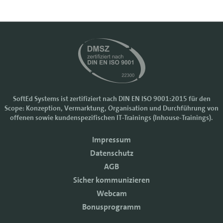
SoftEd Systems ist zertifiziert nach DIN EN ISO 9001:2015 für den
Scope: Konzeption, Vermarktung, Organisation und Durchführung von
Cookie-Einstellungen
offenen sowie kundenspezifischen IT-Trainings (Inhouse-Trainings).
Wir nutzen Cookies, um Ihr Nutzererlebnis bei SoftEd Systems zu
Impressum
verbessern. Manche Cookies sind notwendig, damit unsere Website
funktioniert. Mit anderen Cookies können wir die Zugriffe auf die
Datenschutz
Webseite analysieren.
AGB
Mit einem Klick auf "Zustimmen" akzeptieren sie diese Verarbeitung
Sicher kommunizieren
und auch die Weitergabe Ihrer Daten an Drittanbieter. Die Daten
werden für Analysen genutzt. Weitere Informationen, auch zur
Webcam
Datenverarbeitung durch Drittanbieter, finden Sie in unseren
Bonusprogramm
Datenschutzhinweisen.
Sie können die Verwendung von Cookies
ablehnen
.