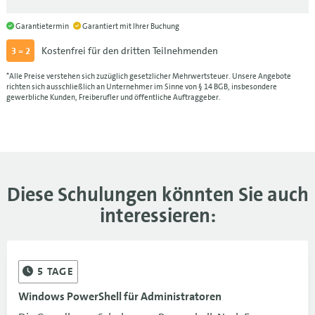
09.11.-11.11.26
1.380 €
Garantietermin
Garantiert mit Ihrer Buchung
Kostenfrei für den dritten Teilnehmenden
3 = 2
08.12.-10.12.26
MUC
1.380 €
*Alle Preise verstehen sich zuzüglich gesetzlicher Mehrwertsteuer. Unsere Angebote
08.12.-10.12.26
1.380 €
richten sich ausschließlich an Unternehmer im Sinne von § 14 BGB, insbesondere
gewerbliche Kunden, Freiberufler und öffentliche Auftraggeber.
21.12.-23.12.26
DRS
1.380 €
21.12.-23.12.26
1.380 €
18.01.-20.01.27
FRA
1.380 €
Diese Schulungen könnten Sie auch
18.01.-20.01.27
1.380 €
interessieren:
5
TAGE
Windows PowerShell für Administratoren