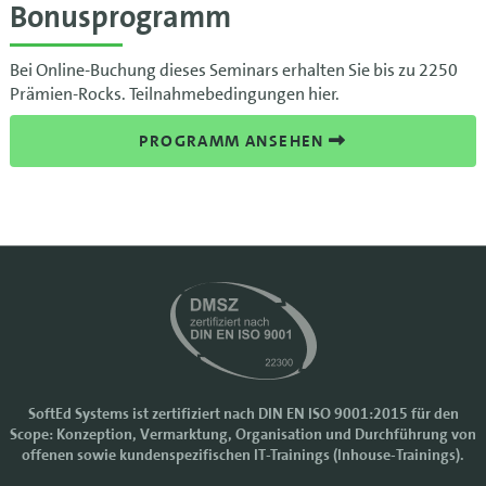
Bonusprogramm
Bei Online-Buchung dieses Seminars erhalten Sie bis zu 2250
Prämien-Rocks. Teilnahmebedingungen hier.
PROGRAMM ANSEHEN
SoftEd Systems ist zertifiziert nach DIN EN ISO 9001:2015 für den
Scope: Konzeption, Vermarktung, Organisation und Durchführung von
Cookie-Einstellungen
offenen sowie kundenspezifischen IT-Trainings (Inhouse-Trainings).
Wir nutzen Cookies, um Ihr Nutzererlebnis bei SoftEd Systems zu