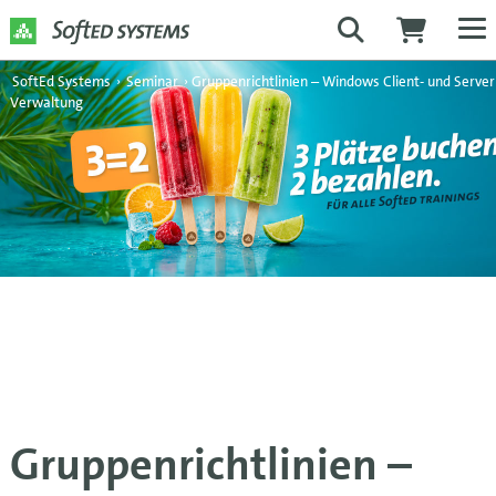
SoftEd Systems
›
Seminar
›
Gruppenrichtlinien – Windows Client- und Server
Verwaltung
Gruppenrichtlinien –