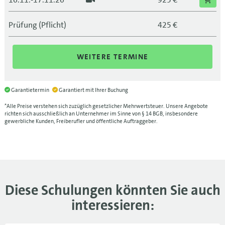
08.12.-09.12.26
BLN
925 €
Prüfung (Pflicht)
425 €
08.12.-09.12.26
925 €
WEITERE TERMINE
Garantietermin
Garantiert mit Ihrer Buchung
*Alle Preise verstehen sich zuzüglich gesetzlicher Mehrwertsteuer. Unsere Angebote
richten sich ausschließlich an Unternehmer im Sinne von § 14 BGB, insbesondere
gewerbliche Kunden, Freiberufler und öffentliche Auftraggeber.
Diese Schulungen könnten Sie auch
interessieren: