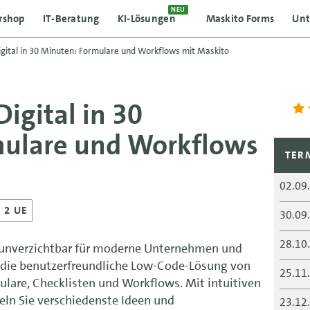
NEU
rshop
IT-Beratung
KI-Lösungen
Maskito Forms
Un
igital in 30 Minuten: Formulare und Workflows mit Maskito
Digital in 30
mulare und Workflows
TER
02.09
• 2 UE
30.09
28.10
d unverzichtbar für moderne Unternehmen und
 die benutzerfreundliche Low-Code-Lösung von
25.11
ulare, Checklisten und Workflows. Mit intuitiven
n Sie verschiedenste Ideen und
23.12