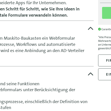
eiderte Apps für Ihr Unternehmen.
n Schritt für Schritt, wie Sie Ihre Ideen in
itale Formulare verwandeln können.
Garant
m Maskito-Baukasten ein Webformular
*Alle Preis
Mehrwertst
ozesse, Workflows und automatisierte
an Unterne
gewerblich
 wird es eine Anbindung an den AD-Verteiler
FI
EI
und seine Funktionen
bformulars unter Berücksichtigung der
sprozesse, einschließlich der Definition von
stufen