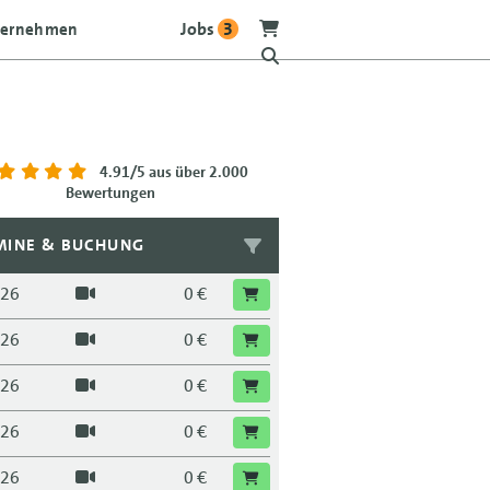
Jobs
3
ternehmen
4.91/5
aus über 2.000
Bewertungen
MINE & BUCHUNG
.26
0 €
.26
0 €
.26
0 €
.26
0 €
.26
0 €