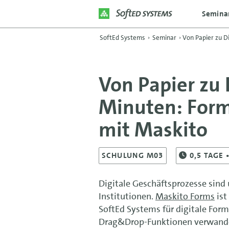
Semina
SoftEd Systems
›
Seminar
›
Von Papier zu D
Von Papier zu 
Minuten: For
mit Maskito
SCHULUNG M03
0,5 TAGE
Digitale Geschäftsprozesse sin
Institutionen.
Maskito Forms
ist
SoftEd Systems für digitale Form
Drag&Drop-Funktionen verwandel