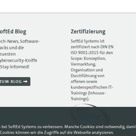
oftEd Blog
Zertifizierung
ech-News, Software-
SoftEd Systems ist
zertifiziert nach DIN EN
acks und die
ISO 9001:2015 für den
euesten
Scope: Konzeption,
ybersecurity-Kniffe
Vermarktung,
 Stay informed!
Organisation und
Durchführung von
offenen sowie
ZUM BLOG
kundenspezifischen IT-
Trainings (Inhouse-
Trainings).
s bei SoftEd Systems zu verbessern. Manche Cookies sind notwendig, dami
Cookies können wir die Zugriffe auf die Webseite analysieren.