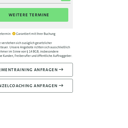
WEITERE TERMINE
ietermin
Garantiert mit Ihrer Buchung
e verstehen sich zuzüglich gesetzlicher
euer. Unsere Angebote richten sich ausschließlich
hmer im Sinne von § 14 BGB, insbesondere
e Kunden, Freiberufler und öffentliche Auftraggeber.
RMENTRAINING ANFRAGEN
NZELCOACHING ANFRAGEN