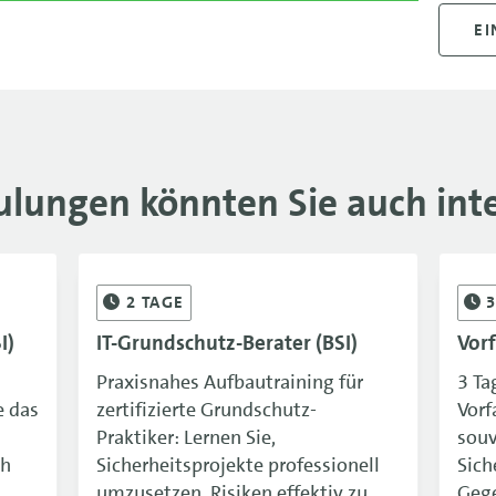
EI
ulungen könnten Sie auch inte
2
TAGE
I)
IT-Grundschutz-Berater (BSI)
Vorf
Praxisnahes Aufbautraining für
3 Ta
e das
zertifizierte Grundschutz-
Vorf
Praktiker: Lernen Sie,
souv
ch
Sicherheitsprojekte professionell
Sich
umzusetzen, Risiken effektiv zu
Geg