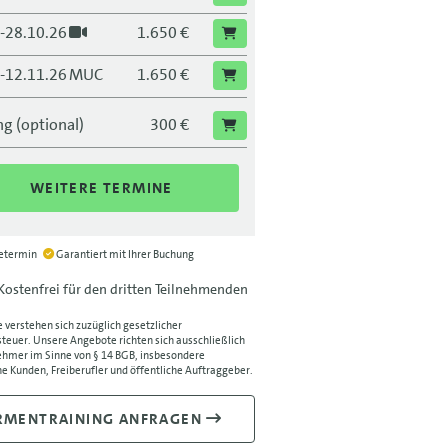
.-28.10.26
1.650 €
.-12.11.26
MUC
1.650 €
.-12.11.26
1.650 €
g (optional)
300 €
.-25.11.26
LEI
1.650 €
WEITERE TERMINE
.-25.11.26
1.650 €
.-09.12.26
BLN
1.650 €
ietermin
Garantiert mit Ihrer Buchung
.-09.12.26
1.650 €
Kostenfrei für den dritten Teilnehmenden
.-23.12.26
FRA
1.650 €
e verstehen sich zuzüglich gesetzlicher
euer. Unsere Angebote richten sich ausschließlich
hmer im Sinne von § 14 BGB, insbesondere
.-23.12.26
1.650 €
e Kunden, Freiberufler und öffentliche Auftraggeber.
RMENTRAINING ANFRAGEN