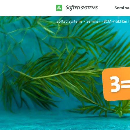
Semina
SoftEd Systems
›
Seminar
›
BCM-Praktiker (