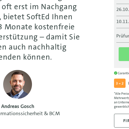
 oft erst im Nachgang
26.10
 bietet SoftEd Ihnen
10.11
 3 Monate kostenfreie
10.11
erstützung – damit Sie
Prüfun
en auch nachhaltig
23.11
enden können.
23.11
07.12
Garant
07.12
3 = 2
21.12
*Alle Preis
Mehrwertst
an Unterne
Andreas Gosch
21.12
gewerblich
formationssicherheit & BCM
FI