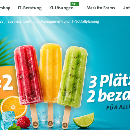
NEU
rshop
IT-Beratung
KI-Lösungen
Maskito Forms
Un
BSI): Business Continuity Management und IT-Notfallplanung