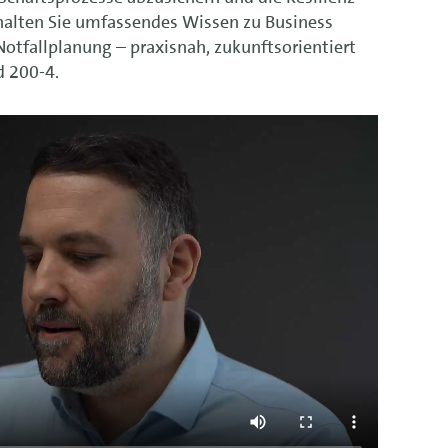
rhalten Sie umfassendes Wissen zu Business
tfallplanung – praxisnah, zukunftsorientiert
rd 200-4
.