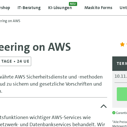
NEU
rshop
IT-Beratung
KI-Lösungen
Maskito Forms
Un
ering on AWS
neering on AWS
3
TAGE
• 24 UE
TER
10.11
bewährte AWS Sicherheitsdienste und -methoden
ud zu sichern und gesetzliche Vorschriften und
n.
Garant
tsfunktionen wichtiger AWS-Services wie
*Alle Preis
Netzwerk- und Datenbankservices behandelt. Wir
Mehrwertst