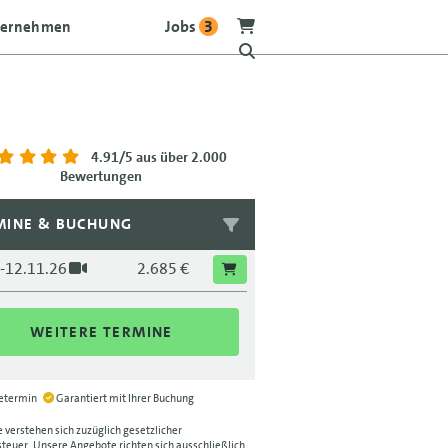
Jobs
3
ternehmen
4.91/5
aus über 2.000
Bewertungen
MINE & BUCHUNG
.-12.11.26
2.685 €
WEITERE TERMINE
ietermin
Garantiert mit Ihrer Buchung
e verstehen sich zuzüglich gesetzlicher
euer. Unsere Angebote richten sich ausschließlich