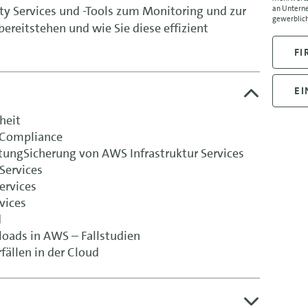
ty Services und -Tools zum Monitoring und zur
an Unterne
gewerblich
ereitstehen und wie Sie diese effizient
FI
EI
heit
 Compliance
ltungSicherung von AWS Infrastruktur Services
Services
ervices
vices
d
oads in AWS – Fallstudien
fällen in der Cloud