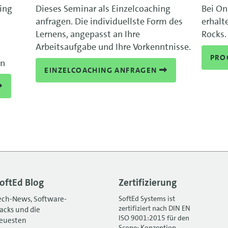
ning
Dieses Seminar als Einzelcoaching
Bei On
anfragen. Die individuellste Form des
erhalt
Lernens, angepasst an Ihre
Rocks.
Arbeitsaufgabe und Ihre Vorkenntnisse.
PRO
en
EINZELCOACHING ANFRAGEN
oftEd Blog
Zertifizierung
ech-News, Software-
SoftEd Systems ist
zertifiziert nach DIN EN
acks und die
ISO 9001:2015 für den
euesten
Scope: Konzeption,