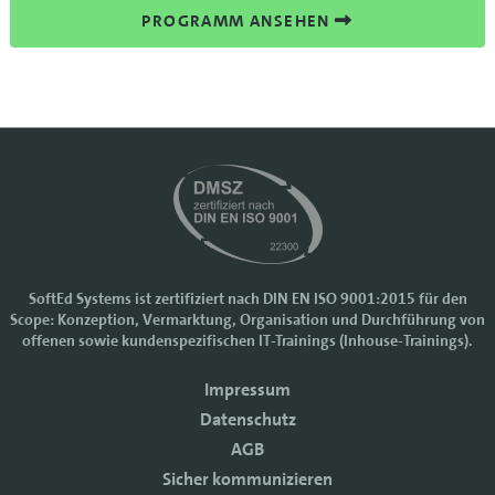
PROGRAMM ANSEHEN
SoftEd Systems ist zertifiziert nach DIN EN ISO 9001:2015 für den
Scope: Konzeption, Vermarktung, Organisation und Durchführung von
Cookie-Einstellungen
offenen sowie kundenspezifischen IT-Trainings (Inhouse-Trainings).
Wir nutzen Cookies, um Ihr Nutzererlebnis bei SoftEd Systems zu
verbessern. Manche Cookies sind notwendig, damit unsere Website
Impressum
funktioniert. Mit anderen Cookies können wir die Zugriffe auf die
Datenschutz
Webseite analysieren.
AGB
Mit einem Klick auf "Zustimmen" akzeptieren sie diese Verarbeitung
und auch die Weitergabe Ihrer Daten an Drittanbieter. Die Daten
Sicher kommunizieren
werden für Analysen genutzt. Weitere Informationen, auch zur